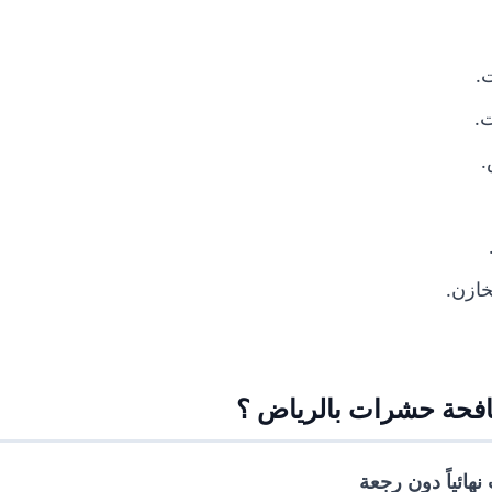
.
ت.
.
ازن.
افحة حشرات بالرياض ؟
هائياً دون رجعة