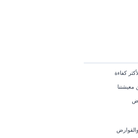
أكثر كفاءة
 معيشتنا
اض
والقوارض