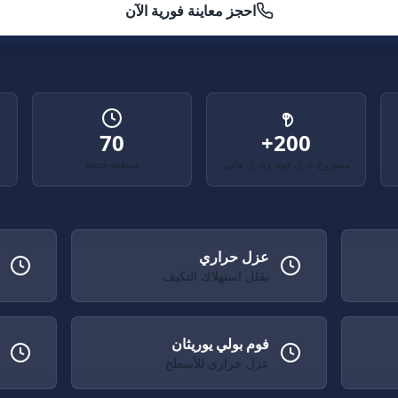
احجز معاينة فورية الآن
70
200+
مشروع عزل فوم وعزل مائي
منطقة خدمة
ض
عزل حراري
يقلل استهلاك التكيف
فوم بولي يوريثان
عزل خراري للأسطح