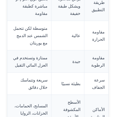
طريقة
ويشكل طبقة
مباشرة كطبقة
التطبيق
خفيفة
مقاومة
متوسطة لكن تتحمل
مقاومة
عالية
الشمس عند الدمج
الحرارة
مع يوريثان
مقاومة
ممتازة وتستخدم في
جيدة
الرطوبة
العزل المائي الثقيل
سرعة
سريعة وتتماسك
بطيئة نسبيًا
الجفاف
خلال دقائق
الأسطح
المسابح، الحمامات،
الأماكن
المكشوفة
الخزانات، الزوايا
المناسبة
والأسقف