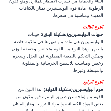
البناء والحماية من تسرب الأمطار للمنازل ومنع تكون
الرطوبة، مادة فوم البوليستيرين تمتاز بالكثافات
العديدة ومناسبة في سعرها.
النوع الثالث
حبيبات البوليستيرين(تشكيلة البثق):
حبيبات
البوليستيرين هي مادة يتم صهرها في ماكينة خاصة
بالصهر وهذا النوع من الفوم متجانس وخفيفة الوزن
ويمكن التحكم بالطبقة المطلوبة في العزل وسعره
رخيص ومناسب للاسطح الخرسانية والمقلوبة
والمبلطة وغيرها.
النوع الرابع
فوم البوليستيرين(تشكيلة القولبة):
هذا النوع من
الفوم يتم إنتاجه عن طريق البلمرة فهو يتكون من
بعض المواد الكيميائية والمواد البترولية وعاز الميثان
ويتم عمل قوالب من تلك الحبيبات بسمك 6 سم